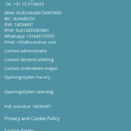
Tel. +31 13 5134033
IBAN: NL82rabo00134507800
BIC: NLRABO2U
KVK: 18034497
BTW: NL812833387B01
Whatsapp: +31645170597
Email :
info@scandcar.com
Contact administratie
Contact Verzend afdeling
Contact onderdelen vragen
Openingstijden ma-vrij:
Kijk hier
Openingstijden zaterdag:
Boek hier uw afspraak
KVK scandcar 18034497
Privacy and Cookie Policy
Search Terms