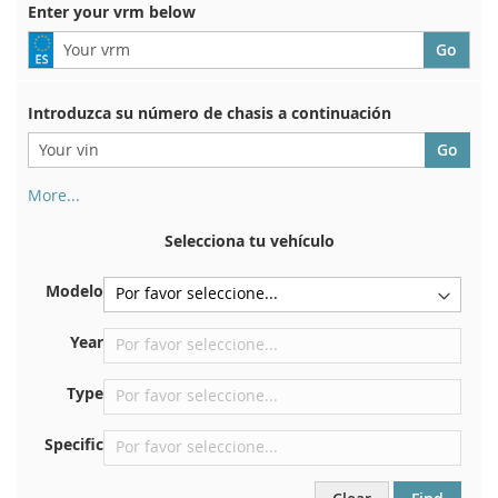
Enter your vrm below
Introduzca su número de chasis a continuación
More...
Su número de chasis se encuentra en el reverso de su
certificado de registro. Y también en el coche.
Selecciona tu vehículo
En la placa inferior del asiento delantero derecho
Modelo
Centrar contra el mamparo debajo del capó.
Justo en el compartimento del motor.
Year
Cerca del parabrisas, en el tablero.
Type
En el pilar de la puerta trasera derecha
Specific