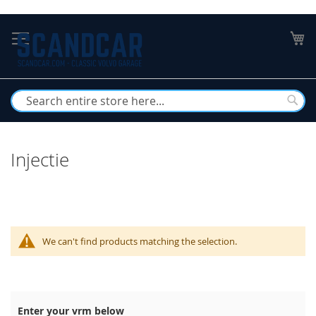
Skip
to
My
Content
Busc
Injectie
We can't find products matching the selection.
Enter your vrm below