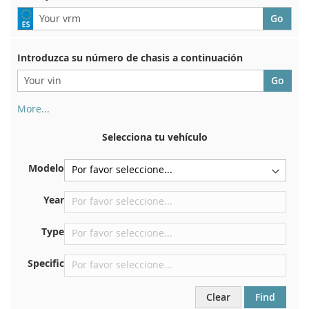
Introduzca su número de chasis a continuación
More...
Su número de chasis se encuentra en el reverso de su
certificado de registro. Y también en el coche.
Selecciona tu vehículo
En la placa inferior del asiento delantero derecho
Modelo
Centrar contra el mamparo debajo del capó.
Justo en el compartimento del motor.
Year
Cerca del parabrisas, en el tablero.
Type
En el pilar de la puerta trasera derecha
Specific
Clear
Find