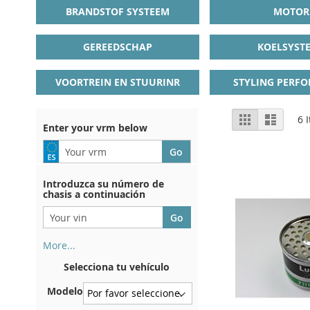
BRANDSTOF SYSTEEM
MOTOR
GEREEDSCHAP
KOELSYST
VOORTREIN EN STUURINR
STYLING PERF
View
Grid
List
6
I
Enter your vrm below
as
Introduzca su número de
chasis a continuación
More...
Su número de chasis se
Selecciona tu vehículo
encuentra en el reverso de su
certificado de registro. Y
Modelo
también en el coche.