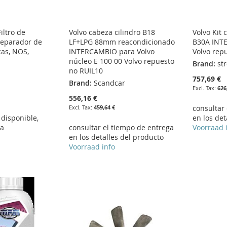
iltro de
Volvo cabeza cilindro B18
Volvo Kit
Separador de
LF+LPG 88mm reacondicionado
B30A INT
as, NOS,
INTERCAMBIO para Volvo
Volvo rep
núcleo E 100 00 Volvo repuesto
Brand:
st
no RUIL10
757,69 €
Brand:
Scandcar
626
556,16 €
459,64 €
consultar
disponible,
en los det
ra
consultar el tiempo de entrega
Voorraad 
en los detalles del producto
Voorraad info