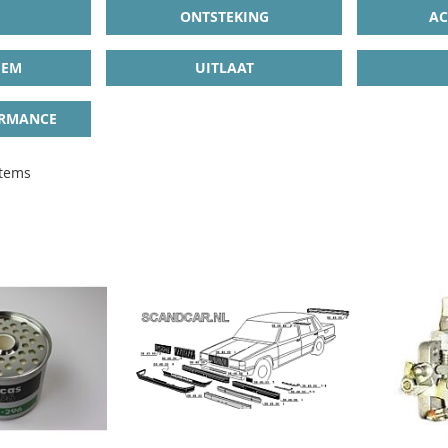
ONTSTEKING
AC
EEM
UITLAAT
ORMANCE
tems