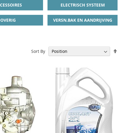
CESSOIRES
ELECTRISCH SYSTEEM
OVERIG
VERSN.BAK EN AANDRIJVING
Set
Sort By
Descen
Directi