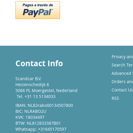
Privacy an
Contact Info
Search Te
Advanced 
Scandcar B.V.
Orders an
Heizenschedijk 6
Contact Us
5066 PL Moergestel, Nederland
Tel. +31 13 5134033
RSS
IBAN: NL82rabo00134507800
BIC: NLRABO2U
KVK: 18034497
BTW: NL812833387B01
Whatsapp: +31645170597