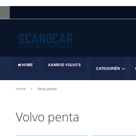
Skip
to
Content
HOME
AANBOD VOLVO’S
CATEGORIËN
Home
Volvo penta
Volvo penta