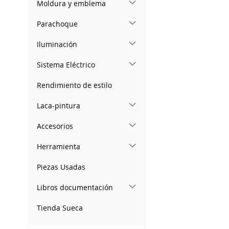
Moldura y emblema
TO
ADD
TO
ADD
Parachoque
WISH
TO
WISH
TO
LIST
COMPARE
Iluminación
LIST
COMPARE
Sistema Eléctrico
Rendimiento de estilo
Laca-pintura
Accesorios
Herramienta
Piezas Usadas
Libros documentación
Tienda Sueca