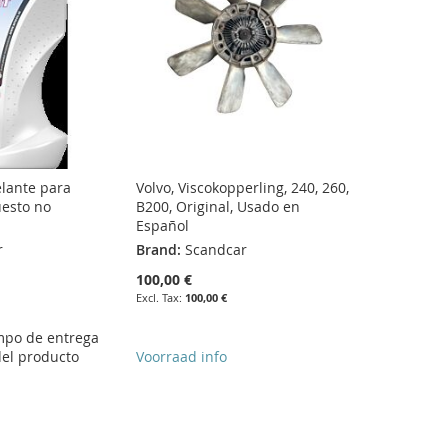
elante para
Volvo, Viscokopperling, 240, 260,
uesto no
B200, Original, Usado en
Español
r
Brand:
Scandcar
100,00 €
100,00 €
empo de entrega
del producto
Voorraad info