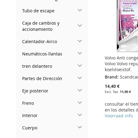
LIST
COMPARE
LIST
COMPARE
Tubo de escape
Caja de cambios y
accionamiento
Calentador-Airco
Neumáticos-llantas
Volvo Anti cong
Volvo Volvo rep
tren delantero
koelvloeistof.
Brand:
Scandca
Partes de Dirección
14,40 €
Eje posterior
11,90 €
Freno
consultar el ti
en los detalles 
Interior
Voorraad info
Add to Cart
Add to Cart
Cuerpo
ADD
ADD