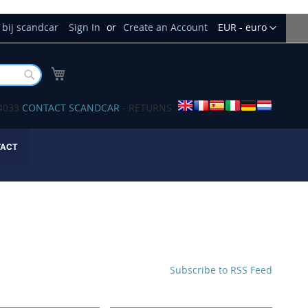
Currency
bij scandcar
Sign In
Create an Account
EUR - euro
My Cart
Buscar
34033
CONTACT SCANDCAR
- RETURNS
TACT
Subscribe to RSS Feed