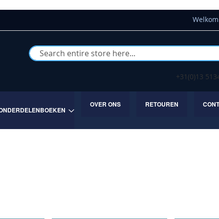
Welkom 
Buscar
+31(0)13 51
OVER ONS
RETOUREN
CON
ONDERDELENBOEKEN