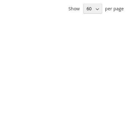
Show
per page