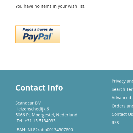
You have no items in your wish list.
Privacy an
Contact Info
Search Te
Advanced 
Scandcar B.V.
Orders an
Heizenschedijk 6
Contact Us
5066 PL Moergestel, Nederland
Tel. +31 13 5134033
RSS
IBAN: NL82rabo00134507800