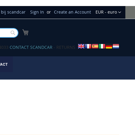
Currency
bij scandcar
Sign In
Create an Account
EUR - euro
My Cart
Buscar
34033
CONTACT SCANDCAR
- RETURNS
TACT