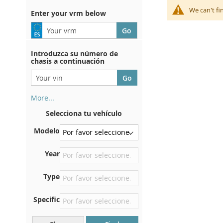
We can't fi
Enter your vrm below
Introduzca su número de
chasis a continuación
More...
Su número de chasis se
Selecciona tu vehículo
encuentra en el reverso de su
certificado de registro. Y
Modelo
también en el coche.
En la placa inferior del
Year
asiento delantero derecho
Type
Centrar contra el mamparo
debajo del capó.
Specific
Justo en el compartimento
del motor.