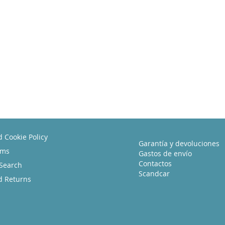
d Cookie Policy
Garantía y devoluciones
rms
Gastos de envío
Contactos
Search
Scandcar
d Returns