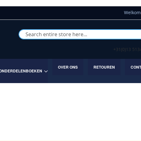
Welkom 
Buscar
+31(0)13 51
OVER ONS
RETOUREN
CON
ONDERDELENBOEKEN