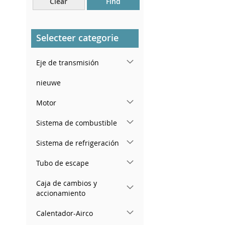
Clear
Find
Cerca del parabrisas, en el
tablero.
En el pilar de la puerta
Selecteer categorie
trasera derecha
Eje de transmisión
nieuwe
Motor
Sistema de combustible
Sistema de refrigeración
Tubo de escape
Caja de cambios y
accionamiento
Calentador-Airco