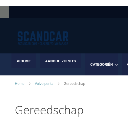
Skip
to
Content
HOME
AANBOD VOLVO’S
CATEGORIËN
Home
Volvo penta
Gereedschap
Gereedschap