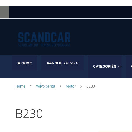
Skip
to
Content
HOME
AANBOD VOLVO’S
CATEGORIËN
Home
Volvo penta
Motor
B230
B230