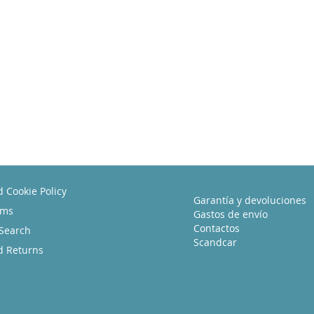
d Cookie Policy
Garantía y devoluciones
rms
Gastos de envío
Contactos
Search
Scandcar
d Returns