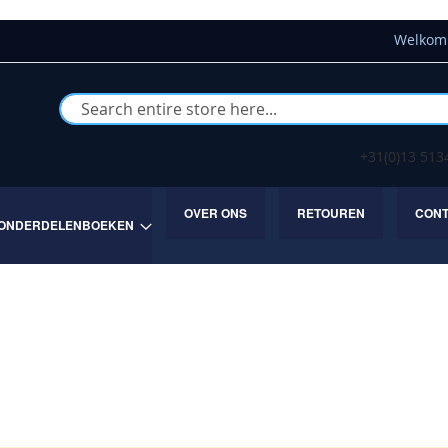
Welkom 
Buscar
+31(0)13 51
OVER ONS
RETOUREN
CON
ONDERDELENBOEKEN