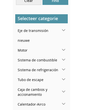
Clear
Find
Cerca del parabrisas, en el
tablero.
En el pilar de la puerta
Selecteer categorie
trasera derecha
Eje de transmisión
nieuwe
Motor
Sistema de combustible
Sistema de refrigeración
Tubo de escape
Caja de cambios y
accionamiento
Calentador-Airco