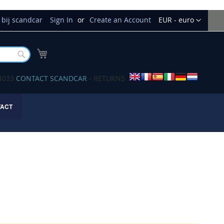
Currency
bij scandcar
Sign In
Create an Account
EUR - euro
My Cart
Buscar
34033
CONTACT SCANDCAR
- RETURNS
TACT