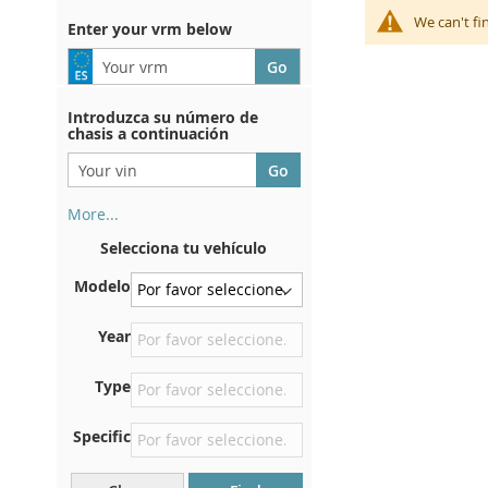
We can't fi
Enter your vrm below
Introduzca su número de
chasis a continuación
More...
Su número de chasis se
Selecciona tu vehículo
encuentra en el reverso de su
certificado de registro. Y
Modelo
también en el coche.
En la placa inferior del
Year
asiento delantero derecho
Type
Centrar contra el mamparo
debajo del capó.
Specific
Justo en el compartimento
del motor.