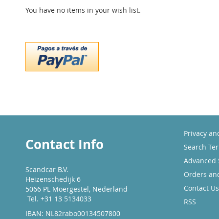
You have no items in your wish list.
Privacy an
Contact Info
Search Te
Advanced 
Scandcar B.V.
Orders an
Heizenschedijk 6
Contact Us
5066 PL Moergestel, Nederland
Tel. +31 13 5134033
RSS
IBAN: NL82rabo00134507800